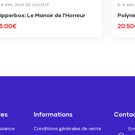
-8 ANS
,
JEUX DE SOCIÉTÉ
6-8 ANS
lipperbox: Le Manoir de l’Horreur
Polyn
5.00
€
20.50
les
Informations
Conta
issance
Conditions générales de vente
Ema