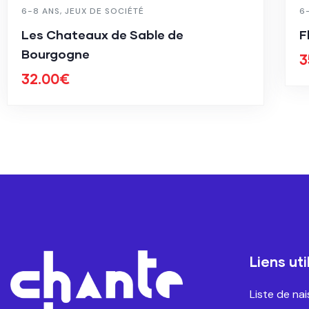
6-8 ANS
,
JEUX DE SOCIÉTÉ
6
Les Chateaux de Sable de
F
Bourgogne
3
32.00
€
Liens uti
Liste de na