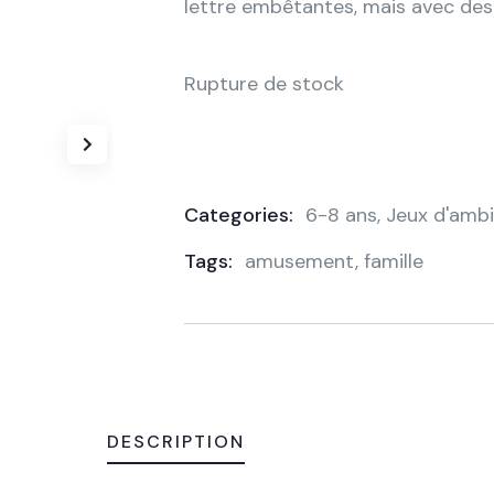
lettre embêtantes, mais avec des 
Rupture de stock
Categories:
6-8 ans
,
Jeux d'amb
Product
Tags:
amusement
,
famille
Meta
DESCRIPTION