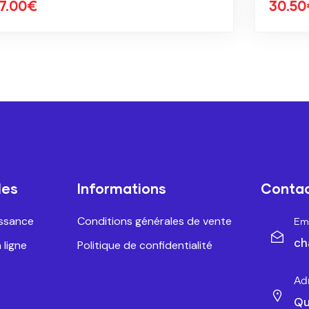
30.50
€
les
Informations
Conta
issance
Conditions générales de vente
Ema
ch
 ligne
Politique de confidentialité
Ad
Qu