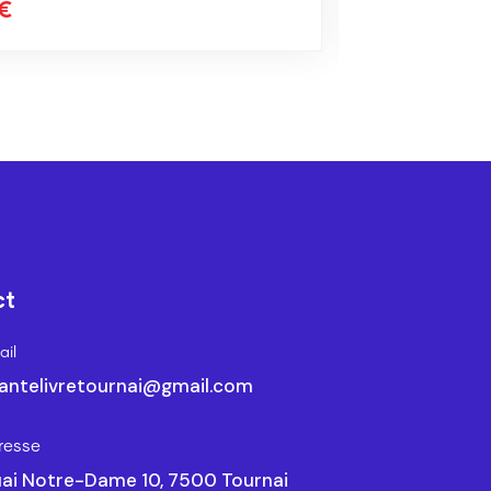
27.00
€
ct
il
antelivretournai@gmail.com
resse
ai Notre-Dame 10, 7500 Tournai