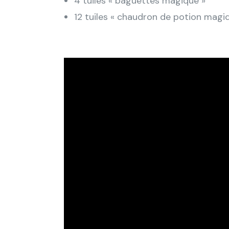
4 tuiles « baguettes magique »
12 tuiles « chaudron de potion magi