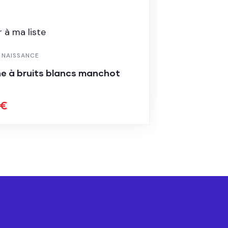
Ajouter à ma
 à ma liste
LISTE DE NAIS
E NAISSANCE
Babykit
e à bruits blancs manchot
32.00
€
€