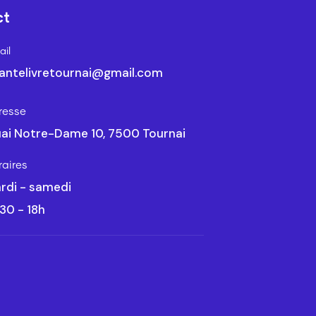
ct
il
antelivretournai@gmail.com
resse
ai Notre-Dame 10, 7500 Tournai
raires
rdi - samedi
30 - 18h