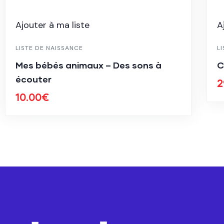
Ajouter à ma liste
A
LISTE DE NAISSANCE
L
Mes bébés animaux – Des sons à
C
écouter
2
10.00
€