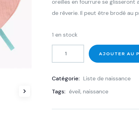
oreilles en fourrure se glissero
de rêverie. Il peut être brodé au 
1 en stock
AJOUTER AU 
Catégorie:
Liste de naissance
Product
Tags:
éveil
,
naissance
Meta