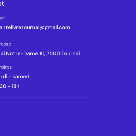
ct
il
antelivretournai@gmail.com
resse
ai Notre-Dame 10, 7500 Tournai
raires
rdi - samedi
30 - 18h