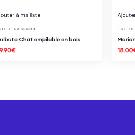
jouter à ma liste
Ajouter
ISTE DE NAISSANCE
LISTE D
ulbuto Chat empilable en bois
Marion
9.90
€
18.00