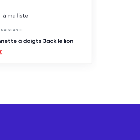
LISTE DE N
Balle sen
 à ma liste
25.00
€
E NAISSANCE
nette à doigts Jack le lion
€