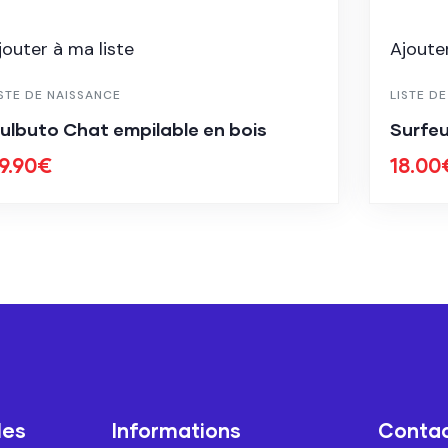
jouter à ma liste
Ajouter
ISTE DE NAISSANCE
LISTE D
ulbuto Chat empilable en bois
Surfeu
9.90
€
18.00
les
Informations
Conta