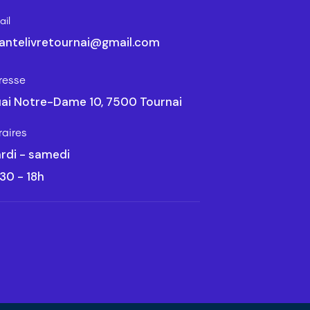
il
antelivretournai@gmail.com
resse
ai Notre-Dame 10, 7500 Tournai
raires
rdi - samedi
30 - 18h