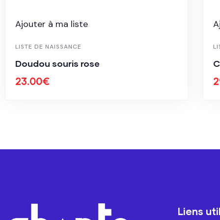
Ajouter à ma liste
A
LISTE DE NAISSANCE
L
Doudou souris rose
C
23.00
€
2
Liens uti