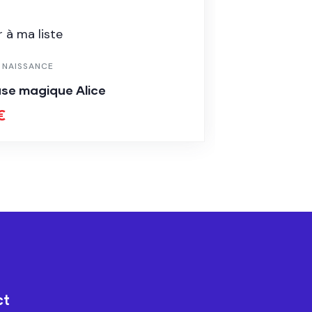
LISTE DE N
Balle sen
 à ma liste
25.00
€
E NAISSANCE
se magique Alice
€
ct