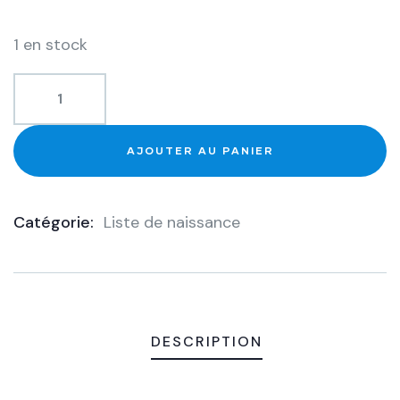
1 en stock
AJOUTER AU PANIER
Catégorie:
Liste de naissance
Product
Meta
DESCRIPTION