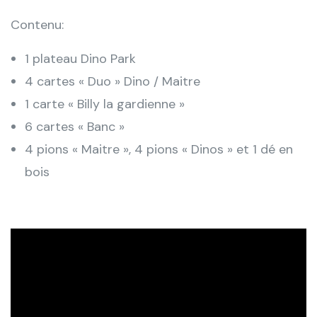
Contenu:
1 plateau Dino Park
4 cartes « Duo » Dino / Maitre
1 carte « Billy la gardienne »
6 cartes « Banc »
4 pions « Maitre », 4 pions « Dinos » et 1 dé en
bois