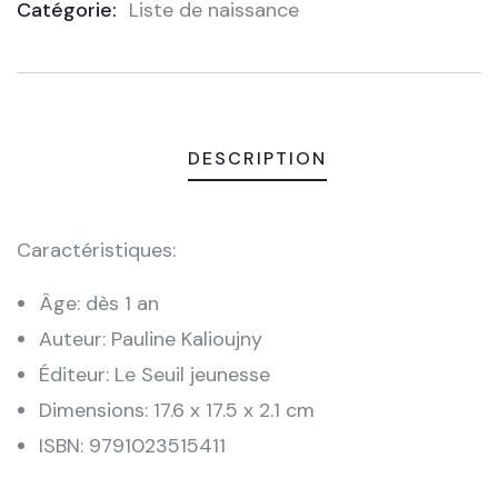
Catégorie:
Liste de naissance
Product
Meta
DESCRIPTION
Caractéristiques:
Âge: dès 1 an
Auteur: Pauline Kalioujny
Éditeur: Le Seuil jeunesse
Dimensions: 17.6 x 17.5 x 2.1 cm
ISBN: 9791023515411