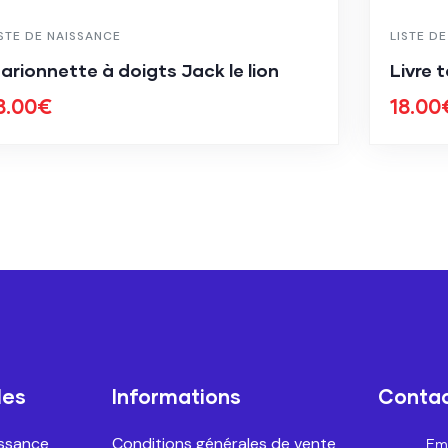
ISTE DE NAISSANCE
LISTE D
arionnette à doigts Jack le lion
Livre 
8.00
€
18.00
les
Informations
Conta
issance
Conditions générales de vente
Ema