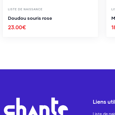
LISTE DE NAISSANCE
L
Doudou souris rose
M
23.00
€
1
Liens uti
Liste de na