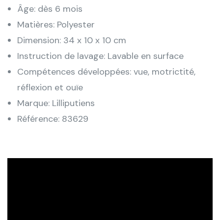
Âge: dès 6 mois
Matières: Polyester
Dimension: 34 x 10 x 10 cm
Instruction de lavage: Lavable en surface
Compétences développées: vue, motrictité,
réflexion et ouïe
Marque: Lilliputiens
Référence: 83629