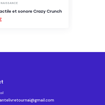
Bonjour, mo
E NAISSANCE
12.00
€
tactile et sonore Crazy Crunch
€
ct
il
antelivretournai@gmail.com