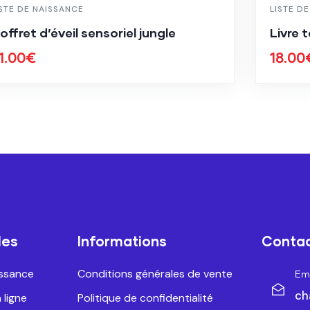
ISTE DE NAISSANCE
LISTE D
offret d’éveil sensoriel jungle
Livre 
1.00
€
18.00
les
Informations
Conta
issance
Conditions générales de vente
Ema
ch
 ligne
Politique de confidentialité