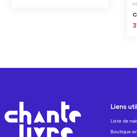
L
C
3
Liens uti
Liste de na
Boutique en