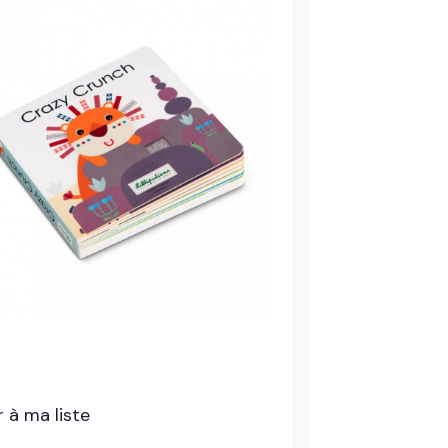
Ajouter à ma
 à ma liste
LISTE DE NAIS