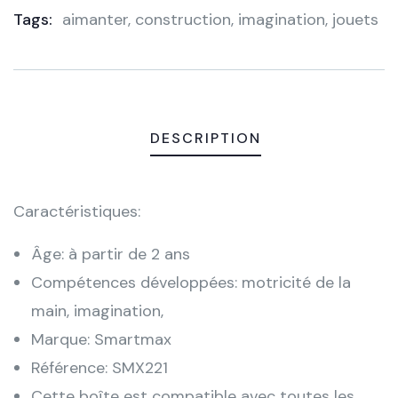
Tags:
aimanter
,
construction
,
imagination
,
jouets
Meta
DESCRIPTION
Caractéristiques:
Âge: à partir de 2 ans
Compétences développées: motricité de la
main, imagination,
Marque: Smartmax
Référence: SMX221
Cette boîte est compatible avec toutes les