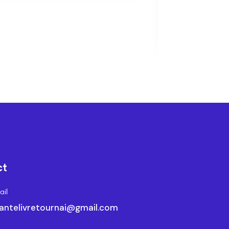
champigno
10.50
€
ct
il
antelivretournai@gmail.com