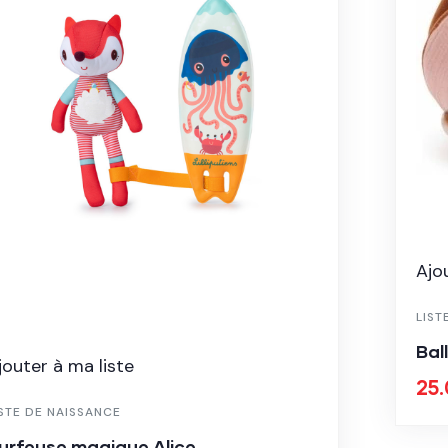
Ajo
LIST
Bal
jouter à ma liste
25
ISTE DE NAISSANCE
urfeuse magique Alice