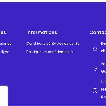
les
Informations
Conta
issance
Conditions générales de vente
Ema
ch
 ligne
Politique de confidentialité
Ad
Qu
Ho
Ma
9h