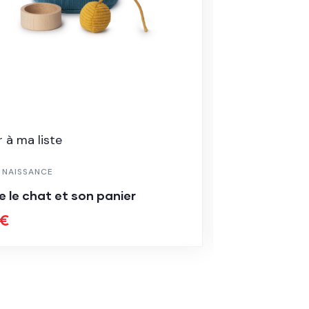
 à ma liste
Ajouter à ma
E NAISSANCE
LISTE DE NAIS
 le chat et son panier
Gants toile
€
20.00
€