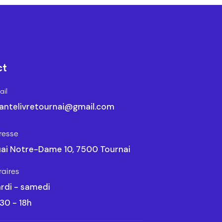
ct
il
antelivretournai@gmail.com
resse
ai Notre-Dame 10, 7500 Tournai
raires
rdi - samedi
30 - 18h