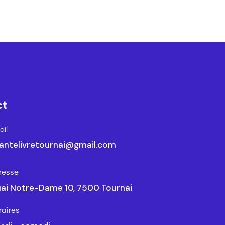
ct
il
antelivretournai@gmail.com
resse
ai Notre-Dame 10, 7500 Tournai
raires