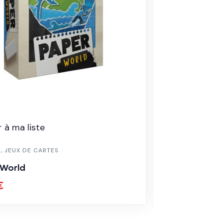
 à ma liste
Ajouter à ma
S
,
JEUX DE CARTES
9-12 ANS
 World
Double Sev
€
30.00
€