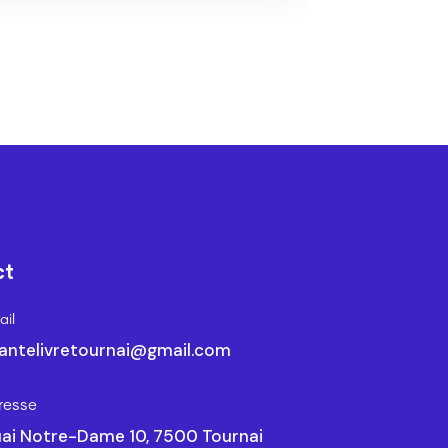
ct
il
antelivretournai@gmail.com
resse
ai Notre-Dame 10, 7500 Tournai