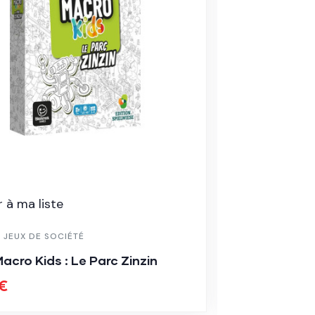
 à ma liste
Ajouter à ma
,
JEUX DE SOCIÉTÉ
6-8 ANS
,
JEUX 
acro Kids : Le Parc Zinzin
Flipperbox:
€
35.00
€