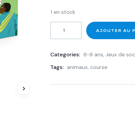
1 en stock
AJOUTER AU 
Categories:
6-8 ans
,
Jeux de soc
Product
Tags:
animaux
,
course
Meta