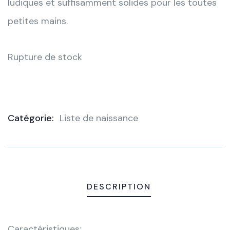
ludiques et
suffisamment solides pour les toutes
petites mains.
Rupture de stock
Catégorie:
Liste de naissance
Product
Meta
DESCRIPTION
Caractéristiques: