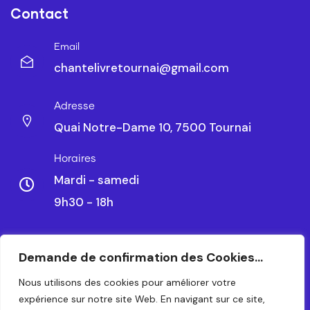
Contact
Email
chantelivretournai@gmail.com
Adresse
Quai Notre-Dame 10, 7500 Tournai
Horaires
Mardi - samedi
9h30 - 18h
Demande de confirmation des Cookies...
CHANTELIVRE TOURNAI SRL – BE 0479.788.328
Nous utilisons des cookies pour améliorer votre
expérience sur notre site Web. En navigant sur ce site,
© 2024 – TOUS DROITS RÉSERVÉS. CRÉATION PAR