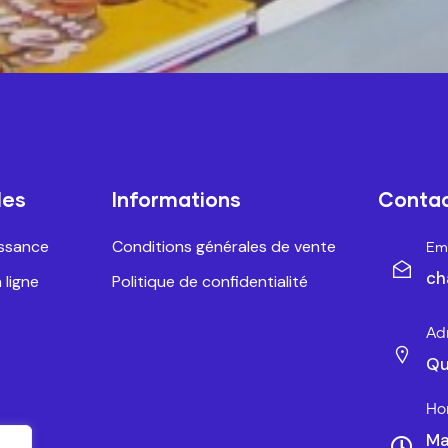
les
Informations
Conta
issance
Conditions générales de vente
Ema
ch
 ligne
Politique de confidentialité
Ad
Qu
Ho
Ma