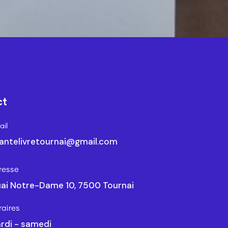
ct
il
antelivretournai@gmail.com
resse
ai Notre-Dame 10, 7500 Tournai
raires
rdi - samedi