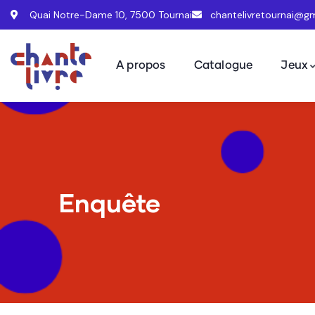
Quai Notre-Dame 10, 7500 Tournai
chantelivretournai@g
A propos
Catalogue
Jeux
Enquête