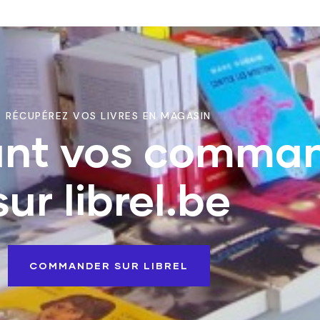
RÉCUPÉREZ VOS LIVRES EN MAGASIN
ant vos comma
sur librel.be
COMMANDER SUR LIBREL