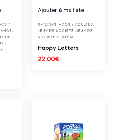
e
Ajouter à ma liste
DOS /
9-12 ANS
,
ADOS / ADULTES
,
IANCE
,
JEUX DE SOCIÉTÉ
,
JEUX DE
UX DE
SOCIÉTÉ PLATEAU
TES
,
Happy Letters
UX
22.00
€