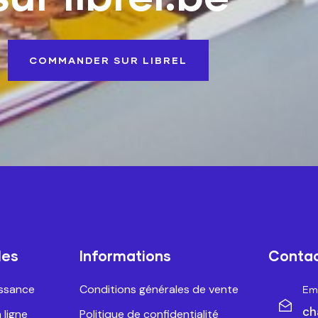
COMMANDER SUR LIBREL
les
Informations
Conta
issance
Conditions générales de vente
Ema
ch
 ligne
Politique de confidentialité