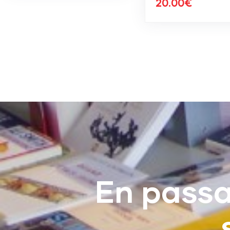
20.00
€
En pass