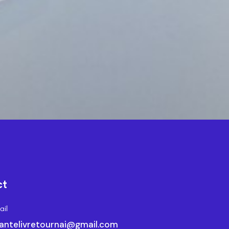
ct
il
antelivretournai@gmail.com