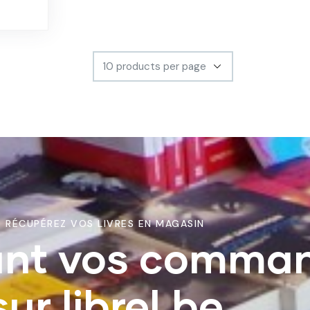
RÉCUPÉREZ VOS LIVRES EN MAGASIN
ant vos comma
sur librel.be