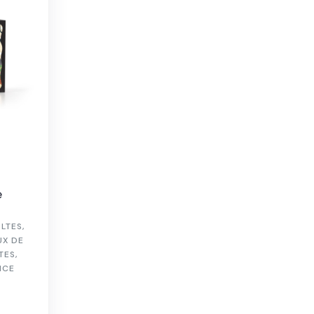
e
ULTES
,
UX DE
TES
,
NCE