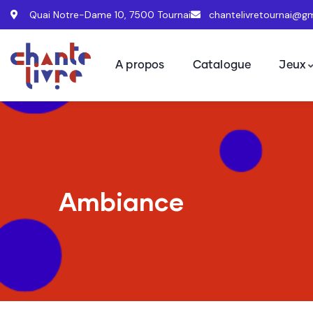
Quai Notre-Dame 10, 7500 Tournai
chantelivretournai@g
A propos
Catalogue
Jeux
Ambiance