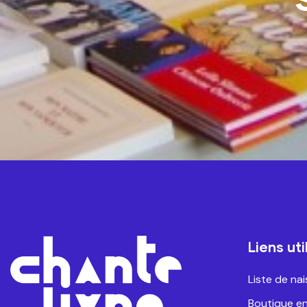
Liens uti
Liste de na
Boutique en