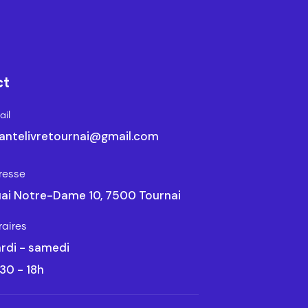
ct
il
antelivretournai@gmail.com
resse
ai Notre-Dame 10, 7500 Tournai
raires
rdi - samedi
30 - 18h