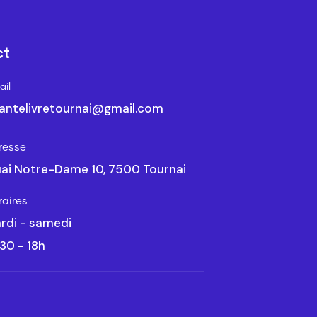
ct
il
antelivretournai@gmail.com
resse
ai Notre-Dame 10, 7500 Tournai
raires
rdi - samedi
30 - 18h