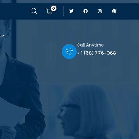
0
s
Call Anytime
+ 1 (38) 776-068